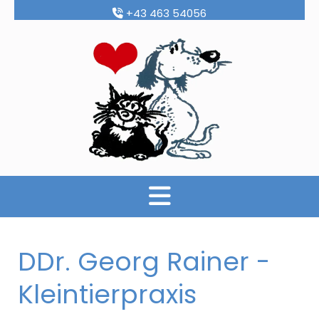
+43 463 54056

DDr. Georg Rainer -
Kleintierpraxis